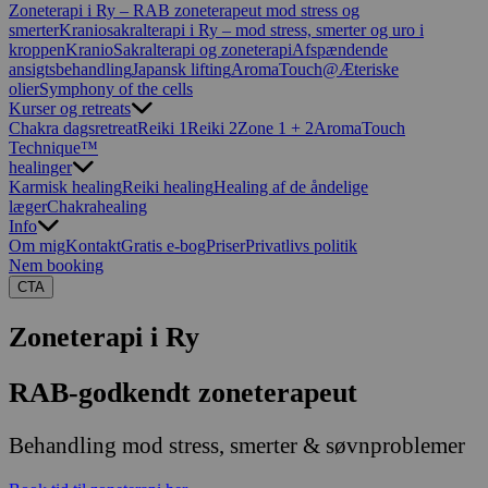
Zoneterapi i Ry – RAB zoneterapeut mod stress og
smerter
Kraniosakralterapi i Ry – mod stress, smerter og uro i
kroppen
KranioSakralterapi og zoneterapi
Afspændende
ansigtsbehandling
Japansk lifting
AromaTouch@
Æteriske
olier
Symphony of the cells
Kurser og retreats
Chakra dagsretreat
Reiki 1
Reiki 2
Zone 1 + 2
AromaTouch
Technique™
healinger
Karmisk healing
Reiki healing
Healing af de åndelige
læger
Chakrahealing
Info
Om mig
Kontakt
Gratis e-bog
Priser
Privatlivs politik
Nem booking
CTA
Zoneterapi i Ry
RAB-godkendt zoneterapeut
Behandling mod stress, smerter & søvnproblemer