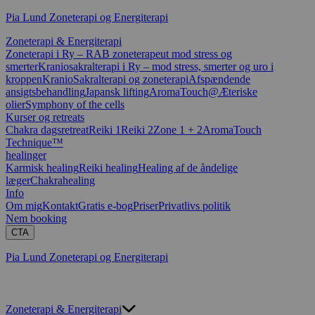
Pia Lund Zoneterapi og Energiterapi
Zoneterapi & Energiterapi
Zoneterapi i Ry – RAB zoneterapeut mod stress og
smerter
Kraniosakralterapi i Ry – mod stress, smerter og uro i
kroppen
KranioSakralterapi og zoneterapi
Afspændende
ansigtsbehandling
Japansk lifting
AromaTouch@
Æteriske
olier
Symphony of the cells
Kurser og retreats
Chakra dagsretreat
Reiki 1
Reiki 2
Zone 1 + 2
AromaTouch
Technique™
healinger
Karmisk healing
Reiki healing
Healing af de åndelige
læger
Chakrahealing
Info
Om mig
Kontakt
Gratis e-bog
Priser
Privatlivs politik
Nem booking
CTA
Pia Lund Zoneterapi og Energiterapi
Zoneterapi & Energiterapi