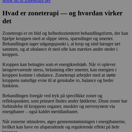
Book tid til zoneterapi her
Hvad er zoneterapi — og hvordan virker
det
Zoneterapi er en blid og helhedsorienteret behandlingsform, der kan
hjælpe kroppen med at slippe stress, spændinger og smerter.
Behandlingen tager udgangspunkt i, at krop og sind hænger tæt
sammen, og at ubalance ét sted ofte kan mærkes andre steder i
kroppen.
Kroppen kan betragtes som et energikredsløb. Når vi oplever
længerevarende stress, belastning eller smerter, kan energien i
kroppen komme i ubalance. Zoneterapi arbejder med at støtte
kroppens naturlige evne til at genskabe ro, balance og bedre
funktion.
Behandlingen foregår ved tryk på specifikke zoner og
reflekspunkter, som primært findes under fødderne. Disse zoner har
forbindelse til kroppens organer, muskler og nervesystem via
energibaner – også kaldet meridianbaner.
Når zonerne stimuleres, øges gennemstrømningen i energibanerne,
hvilket kan have en afspændende og regulerende effekt på hele