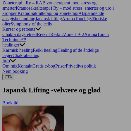
Zoneterapi i Ry – RAB zoneterapeut mod stress og
smerter
Kraniosakralterapi i Ry – mod stress, smerter og uro i
kroppen
KranioSakralterapi og zoneterapi
Afspændende
ansigtsbehandling
Japansk lifting
AromaTouch@
Æteriske
olier
Symphony of the cells
Kurser og retreats
Chakra dagsretreat
Reiki 1
Reiki 2
Zone 1 + 2
AromaTouch
Technique™
healinger
Karmisk healing
Reiki healing
Healing af de åndelige
læger
Chakrahealing
Info
Om mig
Kontakt
Gratis e-bog
Priser
Privatlivs politik
Nem booking
CTA
Japansk Lifting -velvære og glød
Book tid