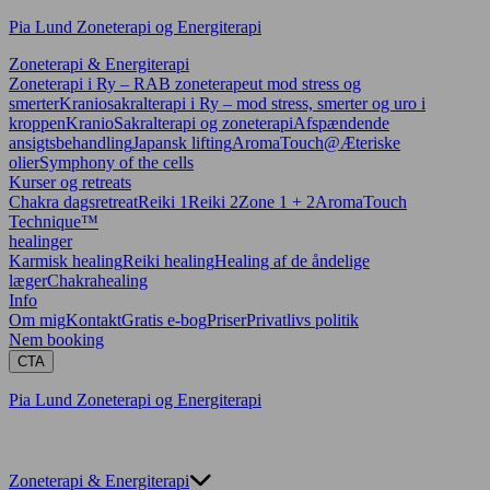
Pia Lund Zoneterapi og Energiterapi
Zoneterapi & Energiterapi
Zoneterapi i Ry – RAB zoneterapeut mod stress og
smerter
Kraniosakralterapi i Ry – mod stress, smerter og uro i
kroppen
KranioSakralterapi og zoneterapi
Afspændende
ansigtsbehandling
Japansk lifting
AromaTouch@
Æteriske
olier
Symphony of the cells
Kurser og retreats
Chakra dagsretreat
Reiki 1
Reiki 2
Zone 1 + 2
AromaTouch
Technique™
healinger
Karmisk healing
Reiki healing
Healing af de åndelige
læger
Chakrahealing
Info
Om mig
Kontakt
Gratis e-bog
Priser
Privatlivs politik
Nem booking
CTA
Pia Lund Zoneterapi og Energiterapi
Zoneterapi & Energiterapi