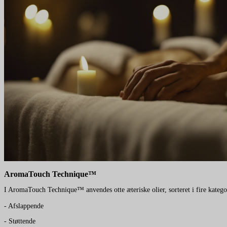
AromaTouch Technique™
I AromaTouch Technique™ anvendes otte æteriske olier, sorteret i fire katego
- Afslappende
- Støttende