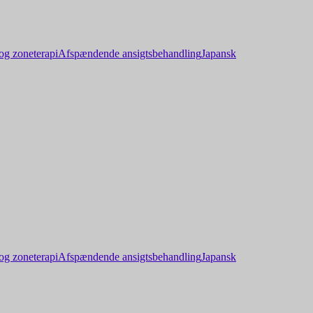
og zoneterapi
Afspændende ansigtsbehandling
Japansk
og zoneterapi
Afspændende ansigtsbehandling
Japansk