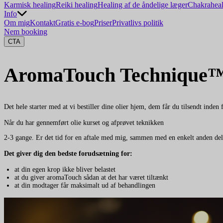
Karmisk healing
Reiki healing
Healing af de åndelige læger
Chakraheal
Info
Om mig
Kontakt
Gratis e-bog
Priser
Privatlivs politik
Nem booking
CTA
AromaTouch
Technique
Det hele starter med at vi bestiller dine olier hjem, dem får du tilsendt inden
Når du har gennemført olie kurset og afprøvet teknikken
2-3 gange. Er det tid for en aftale med mig, sammen med en enkelt anden del
Det giver dig den bedste forudsætning for:
at din egen krop ikke bliver belastet
at du giver aromaTouch sådan at det har været tiltænkt
at din modtager får maksimalt ud af behandlingen