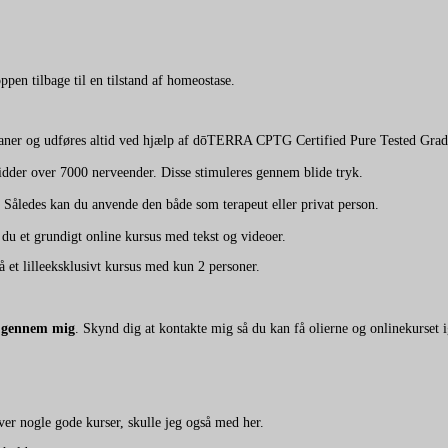
pen tilbage til en tilstand af homeostase.
ridianer og udføres altid ved hjælp af dōTERRA CPTG Certified Pure Tested
idder over 7000 nerveender. Disse stimuleres gennem blide tryk.
ledes kan du anvende den både som terapeut eller privat person.
du et grundigt online kursus med tekst og videoer.
et lilleeksklusivt kursus med kun 2 personer.
-
gennem mig
. Skynd dig at kontakte mig så du kan få olierne og onlinekurset 
ver nogle gode kurser, skulle jeg også med her.