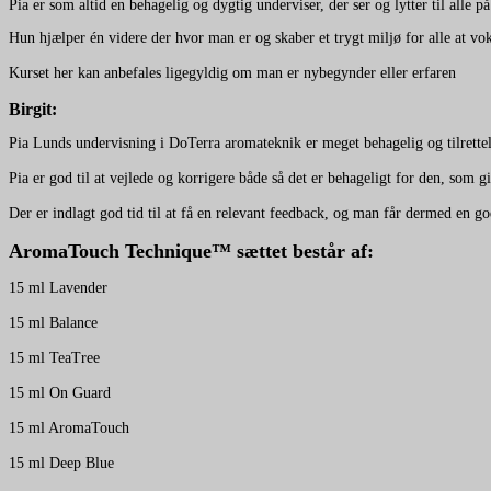
Pia er som altid en behagelig og dygtig underviser, der ser og lytter til alle på
Hun hjælper én videre der hvor man er og skaber et trygt miljø for alle at vok
Kurset her kan anbefales ligegyldig om man er nybegynder eller erfaren
Birgit:
Pia Lunds undervisning i DoTerra aromateknik er meget behagelig og tilrettel
Pia er god til at vejlede og korrigere både så det er behageligt for den, som 
Der er indlagt god tid til at få en relevant feedback, og man får dermed en god
AromaTouch Technique™ sættet består af:
15 ml Lavender
15 ml Balance
15 ml TeaTree
15 ml On Guard
15 ml AromaTouch
15 ml Deep Blue