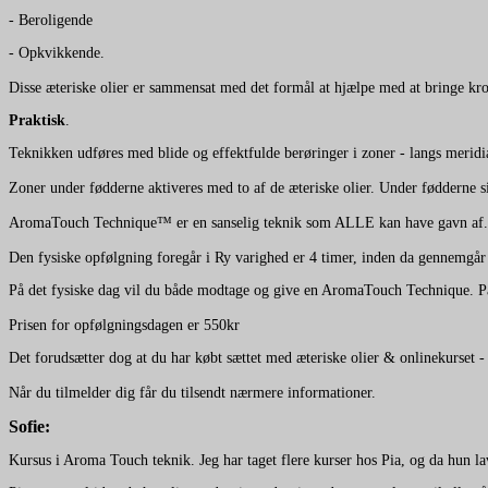
- Beroligende
- Opkvikkende.
Disse æteriske olier er sammensat med det formål at hjælpe med at bringe krop
Praktisk
.
Teknikken udføres med blide og effektfulde berøringer i zoner - langs me
Zoner under fødderne aktiveres med to af de æteriske olier. Under fødderne s
AromaTouch Technique™ er en sanselig teknik som ALLE kan have gavn af. Så
Den fysiske opfølgning foregår i Ry varighed er 4 timer, inden da gennemgår 
På det fysiske dag vil du både modtage og give en AromaTouch Technique. På 
Prisen for opfølgningsdagen er 550kr
Det forudsætter dog at du har købt sættet med æteriske olier & onlinekurset 
Når du tilmelder dig får du tilsendt nærmere informationer.
Sofie:
Kursus i Aroma Touch teknik. Jeg har taget flere kurser hos Pia, og da hun la