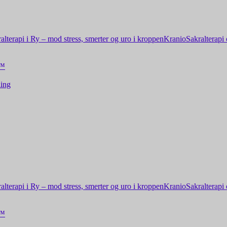
alterapi i Ry – mod stress, smerter og uro i kroppen
KranioSakralterapi 
e™
ing
alterapi i Ry – mod stress, smerter og uro i kroppen
KranioSakralterapi 
e™