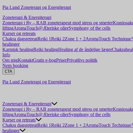
Pia Lund Zoneterapi og Energiterapi
Zoneterapi & Energiterapi
Zoneterapi i Ry – RAB zoneterapeut mod stress og smerter
Kraniosakr
lifting
AromaTouch@
Æteriske olier
Symphony of the cells
Kurser og retreats
Chakra dagsretreat
Reiki 1
Reiki 2
Zone 1 + 2
AromaTouch Techniqu
healinger
Karmisk healing
Reiki healing
Healing af de åndelige læger
Chakraheal
Info
Om mig
Kontakt
Gratis e-bog
Priser
Privatlivs politik
Nem booking
CTA
Pia Lund Zoneterapi og Energiterapi
Zoneterapi & Energiterapi
Zoneterapi i Ry – RAB zoneterapeut mod stress og smerter
Kraniosakr
lifting
AromaTouch@
Æteriske olier
Symphony of the cells
Kurser og retreats
Chakra dagsretreat
Reiki 1
Reiki 2
Zone 1 + 2
AromaTouch Techniqu
healinger