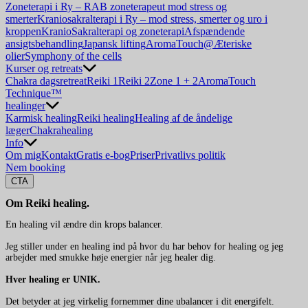
Zoneterapi i Ry – RAB zoneterapeut mod stress og
smerter
Kraniosakralterapi i Ry – mod stress, smerter og uro i
kroppen
KranioSakralterapi og zoneterapi
Afspændende
ansigtsbehandling
Japansk lifting
AromaTouch@
Æteriske
olier
Symphony of the cells
Kurser og retreats
Chakra dagsretreat
Reiki 1
Reiki 2
Zone 1 + 2
AromaTouch
Technique™
healinger
Karmisk healing
Reiki healing
Healing af de åndelige
læger
Chakrahealing
Info
Om mig
Kontakt
Gratis e-bog
Priser
Privatlivs politik
Nem booking
CTA
Om Reiki healing.
En healing vil ændre din krops balancer.
Jeg stiller under en healing ind på hvor du har behov for healing og jeg
arbejder med smukke høje energier når jeg healer dig.
Hver healing er UNIK.
Det betyder at jeg virkelig fornemmer dine ubalancer i dit energifelt.