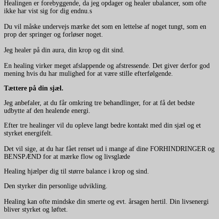
Healingen er forebyggende, da jeg opdager og healer ubalancer, som ofte
ikke har vist sig for dig endnu.s
Du vil måske undervejs mærke det som en lettelse af noget tungt, som en
prop der springer og forløser noget.
Jeg healer på din aura, din krop og dit sind.
En healing virker meget afslappende og afstressende. Det giver derfor god
mening hvis du har mulighed for at være stille efterfølgende.
Tættere på din sjæl.
Jeg anbefaler, at du får omkring tre behandlinger, for at få det bedste
udbytte af den healende energi.
Efter tre healinger vil du opleve langt bedre kontakt med din sjæl og et
styrket energifelt.
Det vil sige, at du har fået renset ud i mange af dine FORHINDRINGER og
BENSPÆND for at mærke flow og livsglæde
Healing hjælper dig til større balance i krop og sind.
Den styrker din personlige udvikling.
Healing kan ofte mindske din smerte og evt. årsagen hertil. Din livsenergi
bliver styrket og løftet.