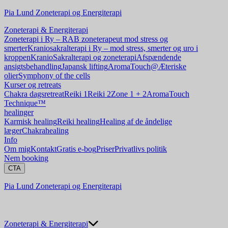
Pia Lund Zoneterapi og Energiterapi
Zoneterapi & Energiterapi
Zoneterapi i Ry – RAB zoneterapeut mod stress og
smerter
Kraniosakralterapi i Ry – mod stress, smerter og uro i
kroppen
KranioSakralterapi og zoneterapi
Afspændende
ansigtsbehandling
Japansk lifting
AromaTouch@
Æteriske
olier
Symphony of the cells
Kurser og retreats
Chakra dagsretreat
Reiki 1
Reiki 2
Zone 1 + 2
AromaTouch
Technique™
healinger
Karmisk healing
Reiki healing
Healing af de åndelige
læger
Chakrahealing
Info
Om mig
Kontakt
Gratis e-bog
Priser
Privatlivs politik
Nem booking
CTA
Pia Lund Zoneterapi og Energiterapi
Zoneterapi & Energiterapi