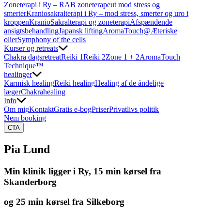
Zoneterapi i Ry – RAB zoneterapeut mod stress og
smerter
Kraniosakralterapi i Ry – mod stress, smerter og uro i
kroppen
KranioSakralterapi og zoneterapi
Afspændende
ansigtsbehandling
Japansk lifting
AromaTouch@
Æteriske
olier
Symphony of the cells
Kurser og retreats
Chakra dagsretreat
Reiki 1
Reiki 2
Zone 1 + 2
AromaTouch
Technique™
healinger
Karmisk healing
Reiki healing
Healing af de åndelige
læger
Chakrahealing
Info
Om mig
Kontakt
Gratis e-bog
Priser
Privatlivs politik
Nem booking
CTA
Pia Lund
Min klinik ligger i Ry, 15 min kørsel fra
Skanderborg
og 25 min kørsel fra Silkeborg