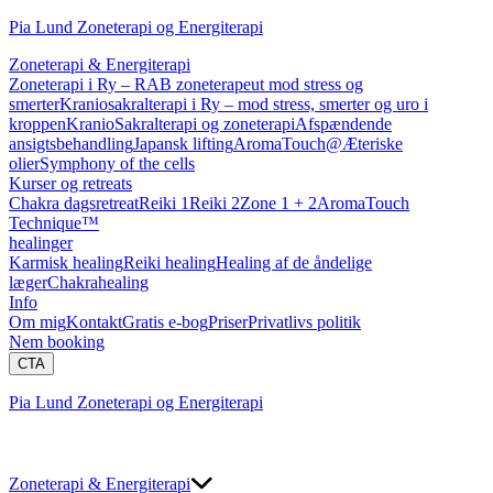
Pia Lund Zoneterapi og Energiterapi
Zoneterapi & Energiterapi
Zoneterapi i Ry – RAB zoneterapeut mod stress og
smerter
Kraniosakralterapi i Ry – mod stress, smerter og uro i
kroppen
KranioSakralterapi og zoneterapi
Afspændende
ansigtsbehandling
Japansk lifting
AromaTouch@
Æteriske
olier
Symphony of the cells
Kurser og retreats
Chakra dagsretreat
Reiki 1
Reiki 2
Zone 1 + 2
AromaTouch
Technique™
healinger
Karmisk healing
Reiki healing
Healing af de åndelige
læger
Chakrahealing
Info
Om mig
Kontakt
Gratis e-bog
Priser
Privatlivs politik
Nem booking
CTA
Pia Lund Zoneterapi og Energiterapi
Zoneterapi & Energiterapi