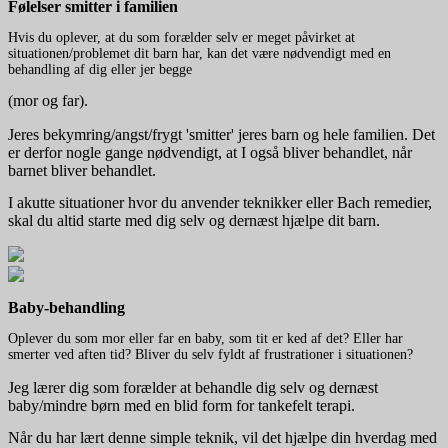
Følelser smitter i familien
Hvis du oplever, at du
som forælder
selv er meget påvirket at
situationen/problemet dit barn har, kan det være nødvendigt med en
behandling af dig eller jer begge
(mor og far).
Jeres bekymring/angst/frygt 'smitter' jeres barn og hele familien. Det
er derfor nogle gange nødvendigt, at I også bliver behandlet, når
barnet bliver behandlet.
I akutte situationer hvor du anvender teknikker eller Bach remedier,
skal du altid starte med dig selv og dernæst hjælpe dit barn.
Baby-behandling
Oplever du som mor eller far en baby, som tit er ked af det? Eller har
smerter ved aften tid? Bliver du selv fyldt af frustrationer i situationen?
Jeg lærer dig som forælder at behandle dig selv og dernæst
baby/mindre børn med en blid form for tankefelt terapi.
Når du har lært denne simple teknik, vil det hjælpe din hverdag med