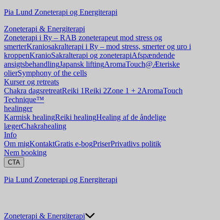
Pia Lund Zoneterapi og Energiterapi
Zoneterapi & Energiterapi
Zoneterapi i Ry – RAB zoneterapeut mod stress og
smerter
Kraniosakralterapi i Ry – mod stress, smerter og uro i
kroppen
KranioSakralterapi og zoneterapi
Afspændende
ansigtsbehandling
Japansk lifting
AromaTouch@
Æteriske
olier
Symphony of the cells
Kurser og retreats
Chakra dagsretreat
Reiki 1
Reiki 2
Zone 1 + 2
AromaTouch
Technique™
healinger
Karmisk healing
Reiki healing
Healing af de åndelige
læger
Chakrahealing
Info
Om mig
Kontakt
Gratis e-bog
Priser
Privatlivs politik
Nem booking
CTA
Pia Lund Zoneterapi og Energiterapi
Zoneterapi & Energiterapi