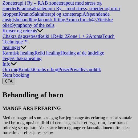
Zoneterapi i Ry – RAB zoneterapeut mod stress og
smerter
Kraniosakralterapi i Ry – mod stress, smerter og uro i
kroppen
KranioSakralterapi og zoneterapi
Afspændende
ansigtsbehandling
Japansk lifting
AromaTouch@
Æteriske
olier
Symphony of the cells
Kurser og retreats
Chakra dagsretreat
Reiki 1
Reiki 2
Zone 1 + 2
AromaTouch
Technique™
healinger
Karmisk healing
Reiki healing
Healing af de åndelige
læger
Chakrahealing
Info
Om mig
Kontakt
Gratis e-bog
Priser
Privatlivs politik
Nem booking
CTA
Behandling af børn
MANGE ÅRS ERFARING
Med en baggrund som pædagog har jeg mange års erfaring med at samtale
med børn og opnå en tillid til dem. Jeg skaber et trygt rum, hvor barnet
føler sig set og hørt. Ved større børn og unge er konsultationen ofte uden
forældre alt efter jeres behov.